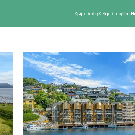
Kjøpe bolig
Selge bolig
Om No