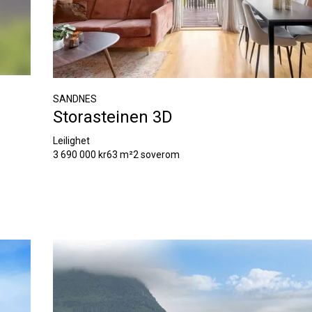
SANDNES
Storasteinen 3D
Leilighet
3 690 000 kr
63 m²
2 soverom