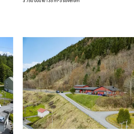
3 750 000 kr
135 m²
3 soverom