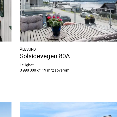
ÅLESUND
Solsidevegen 80A
Leilighet
3 990 000 kr
119 m²
2 soverom