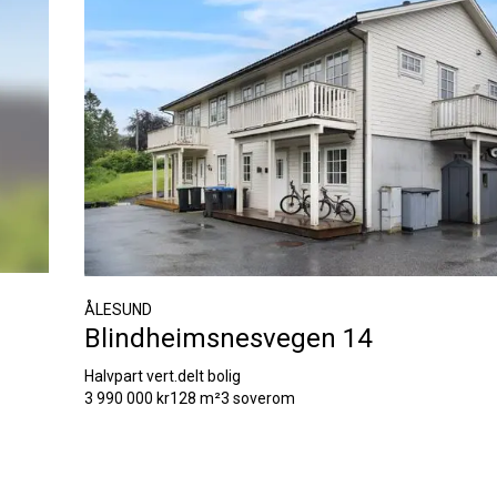
ÅLESUND
Blindheimsnesvegen 14
Halvpart vert.delt bolig
3 990 000 kr
128 m²
3 soverom