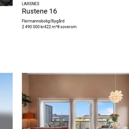
LARSNES
Rustene 16
Flermannsbolig/Bygård
2 490 000 kr
422 m²
8 soverom