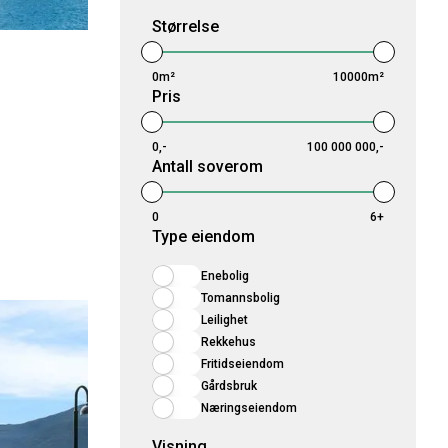
Størrelse
0m²
10000m²
Pris
0,-
100 000 000,-
Antall soverom
0
6+
Type eiendom
Enebolig
Tomannsbolig
Leilighet
Rekkehus
Fritidseiendom
Gårdsbruk
Næringseiendom
Visning