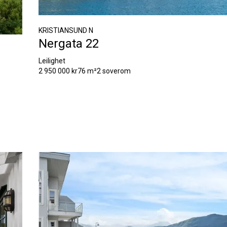
KRISTIANSUND N
Nergata 22
Leilighet
2 950 000 kr
76 m²
2 soverom