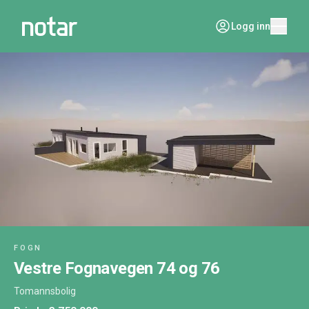
Logg inn
FOGN
Vestre Fognavegen 74 og 76
Tomannsbolig