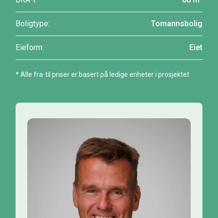
Boligtype:
Tomannsbolig
Eieform:
Eiet
* Alle fra-til priser er basert på ledige enheter i prosjektet