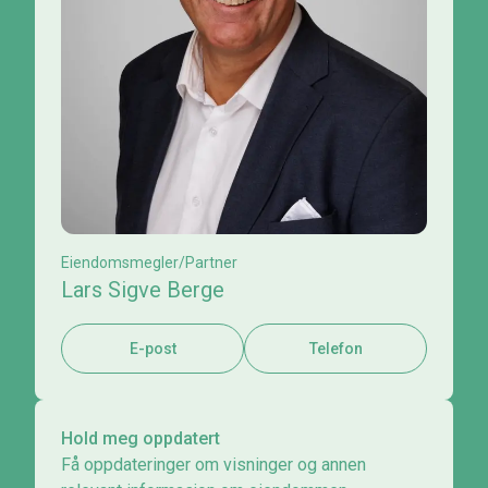
Eiendomsmegler/Partner
Lars Sigve Berge
E-post
Telefon
Hold meg oppdatert
Få oppdateringer om visninger og annen