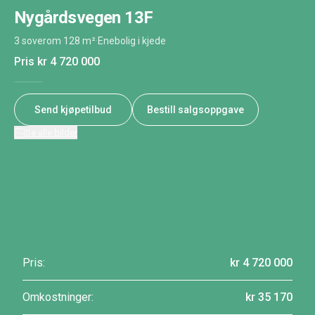
Nygårdsvegen 13F
3 soverom
·
128 m²
·
Enebolig i kjede
Pris
kr 4 720 000
Send kjøpetilbud
Bestill salgsoppgave
Se alle bilder
Pris:
kr 4 720 000
Omkostninger:
kr 35 170