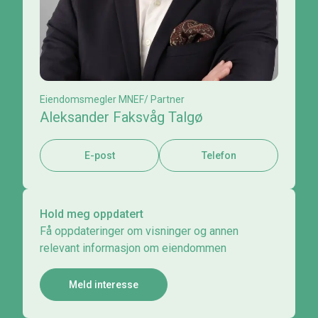
Eiendomsmegler MNEF/ Partner
Aleksander Faksvåg Talgø
E-post
Telefon
Hold meg oppdatert
Få oppdateringer om visninger og annen
relevant informasjon om eiendommen
Meld interesse