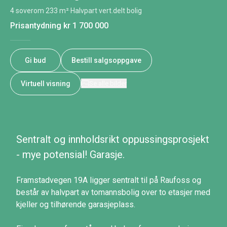
4 soverom
·
233 m²
·
Halvpart vert.delt bolig
Prisantydning
kr 1 700 000
Gi bud
Bestill salgsoppgave
Virtuell visning
Se alle bilder
Sentralt og innholdsrikt oppussingsprosjekt
- mye potensial! Garasje.
Framstadvegen 19A ligger sentralt til på Raufoss og
består av halvpart av tomannsbolig over to etasjer med
kjeller og tilhørende garasjeplass.