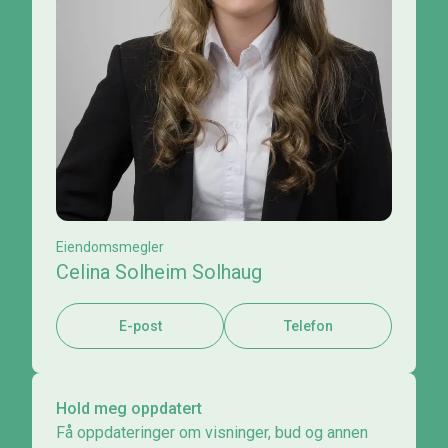
Eiendomsmegler
Celina Solheim Solhaug
E-post
Telefon
Hold meg oppdatert
Få oppdateringer om visninger, bud og annen