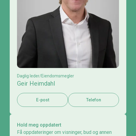
Daglig leder/Eiendomsmegler
Geir Heimdahl
E-post
Telefon
Hold meg oppdatert
Få oppdateringer om visninger, bud og annen