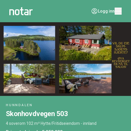
Logg inn
HUNNDALEN
Skonhovdvegen 503
4 soverom
·
102 m²
·
Hytte/Fritidseiendom - innland