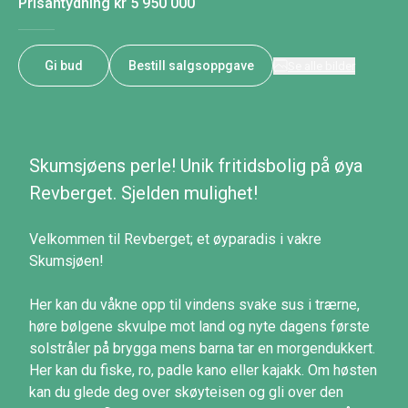
Prisantydning
kr 5 950 000
Gi bud
Bestill salgsoppgave
Se alle bilder
Skumsjøens perle! Unik fritidsbolig på øya
Revberget. Sjelden mulighet!
Velkommen til Revberget; et øyparadis i vakre
Skumsjøen!
Her kan du våkne opp til vindens svake sus i trærne,
høre bølgene skvulpe mot land og nyte dagens første
solstråler på brygga mens barna tar en morgendukkert.
Her kan du fiske, ro, padle kano eller kajakk. Om høsten
kan du glede deg over skøyteisen og gli over den