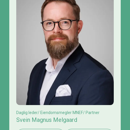
Daglig leder/ Eiendomsmegler MNEF/ Partner
Svein Magnus Melgaard