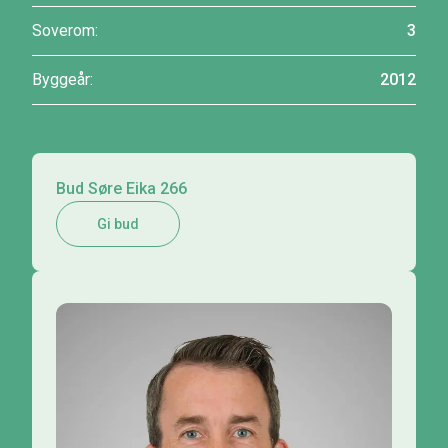
Soverom:
3
Byggeår:
2012
Bud Søre Eika 266
Gi bud