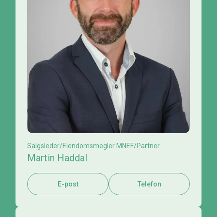
Salgsleder/Eiendomsmegler MNEF/Partner
Martin Haddal
E-post
Telefon