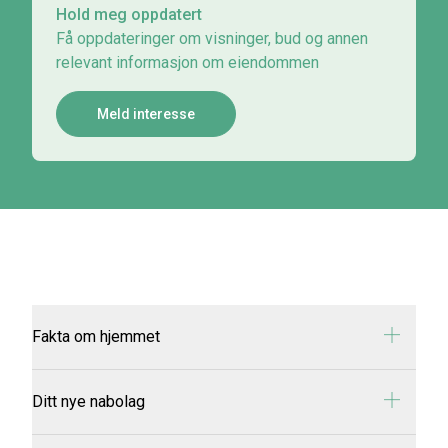
Hold meg oppdatert
Få oppdateringer om visninger, bud og annen
relevant informasjon om eiendommen
Meld interesse
Fakta om hjemmet
Adresse:
Søre Eika 266
Ditt nye nabolag
Oppragsnummer:
3-0230/25
Prisantydning:
kr 3 490 000