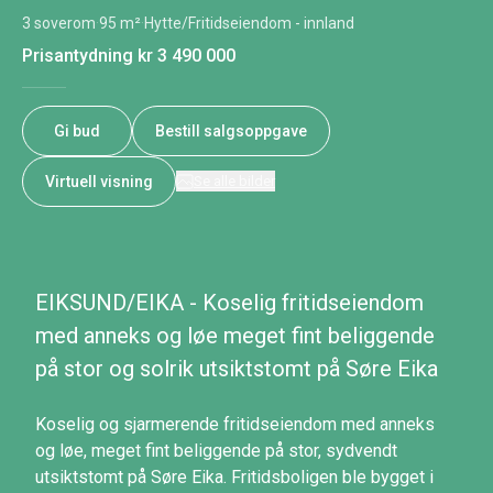
3 soverom
·
95 m²
·
Hytte/Fritidseiendom - innland
Prisantydning
kr 3 490 000
Gi bud
Bestill salgsoppgave
Virtuell visning
Se alle bilder
EIKSUND/EIKA - Koselig fritidseiendom
med anneks og løe meget fint beliggende
på stor og solrik utsiktstomt på Søre Eika
Koselig og sjarmerende fritidseiendom med anneks
og løe, meget fint beliggende på stor, sydvendt
utsiktstomt på Søre Eika. Fritidsboligen ble bygget i