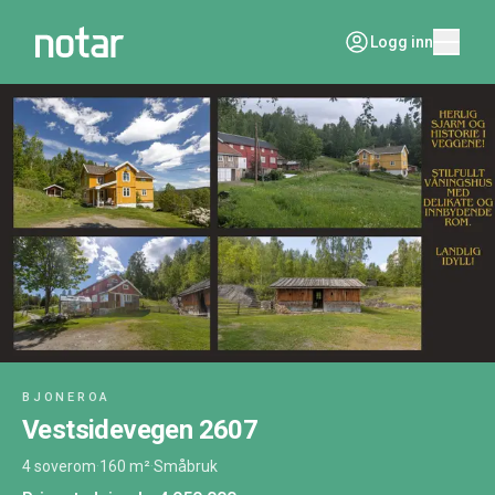
Logg inn
BJONEROA
Vestsidevegen 2607
4 soverom
·
160 m²
·
Småbruk