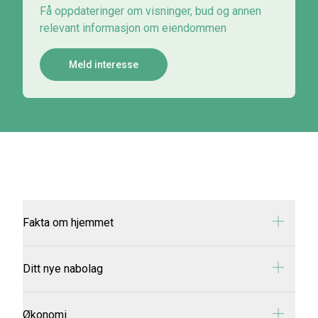
Få oppdateringer om visninger, bud og annen
relevant informasjon om eiendommen
Meld interesse
Fakta om hjemmet
Adresse:
Vestsidevegen 2607
Ditt nye nabolag
Oppragsnummer:
24-0038/26
Prisantydning:
kr 4 950 000
Omk. Kjøper beløp:
kr 142 740
Beliggenhet:
Eiendommen ligger i idylliske og landlige
Økonomi