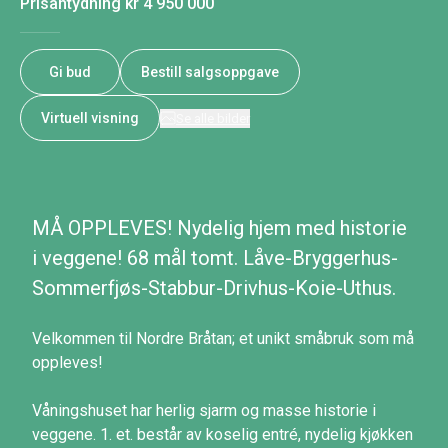
Prisantydning
kr 4 950 000
Gi bud
Bestill salgsoppgave
Virtuell visning
Se alle bilder
MÅ OPPLEVES! Nydelig hjem med historie
i veggene! 68 mål tomt. Låve-Bryggerhus-
Sommerfjøs-Stabbur-Drivhus-Koie-Uthus.
Velkommen til Nordre Bråtan; et unikt småbruk som må
oppleves!
Våningshuset har herlig sjarm og masse historie i
veggene. 1. et. består av koselig entré, nydelig kjøkken