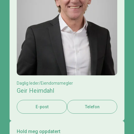
Daglig leder/Eiendomsmegler
Geir Heimdahl
E-post
Telefon
Hold meg oppdatert