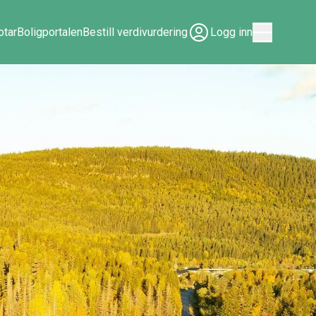
tar
Boligportalen
Bestill verdivurdering
Logg inn