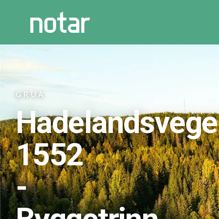
GRUA
Hadelandsvege
1552
-