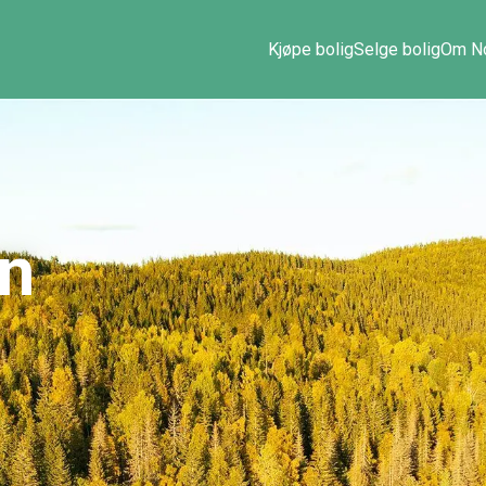
Kjøpe bolig
Selge bolig
Om No
n