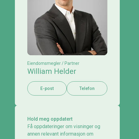
Eiendomsmegler / Partner
William Helder
E-post
Telefon
Hold meg oppdatert
Få oppdateringer om visninger og
annen relevant informasjon om