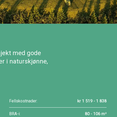
sjekt med gode
er i naturskjønne,
Fellskostnader:
kr 1 519 - 1 838
BRA-i:
80 - 106 m²