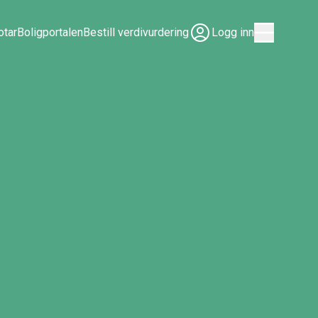
tar
Boligportalen
Bestill verdivurdering
Logg inn