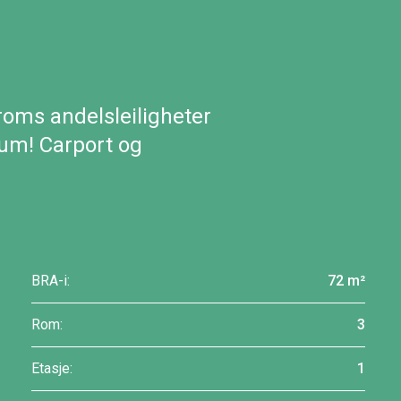
roms andelsleiligheter
trum! Carport og
BRA-i:
72 m²
Rom:
3
Etasje:
1