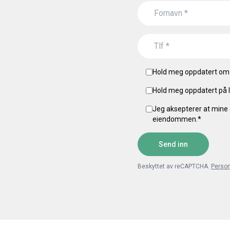
Hold meg oppdatert om 
Hold meg oppdatert på l
Jeg aksepterer at mine 
eiendommen.
*
Send inn
Beskyttet av reCAPTCHA.
Perso