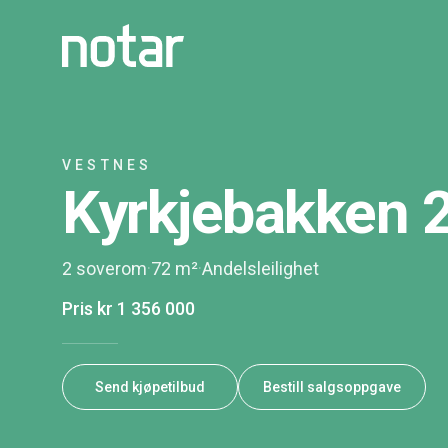
VESTNES
Kyrkjebakken 
2 soverom
·
72 m²
·
Andelsleilighet
Pris
kr 1 356 000
Send kjøpetilbud
Bestill salgsoppgave