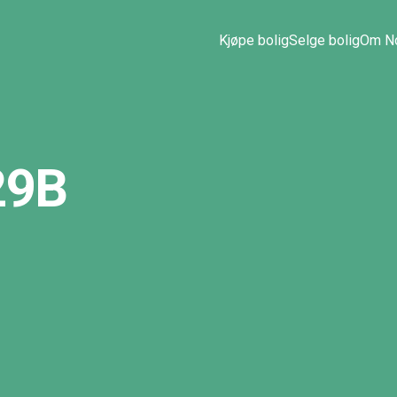
Kjøpe bolig
Selge bolig
Om No
29B