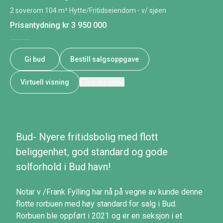
2 soverom
·
104 m²
·
Hytte/Fritidseiendom - v/ sjøen
Prisantydning
kr 3 950 000
Gi bud
Bestill salgsoppgave
Virtuell visning
Se alle bilder
Bud- Nyere fritidsbolig med flott
beliggenhet, god standard og gode
solforhold i Bud havn!
Notar v /Frank Fylling har nå på vegne av kunde denne
flotte rorbuen med høy standard for salg i Bud.
Rorbuen ble oppført i 2021 og er en seksjon i et