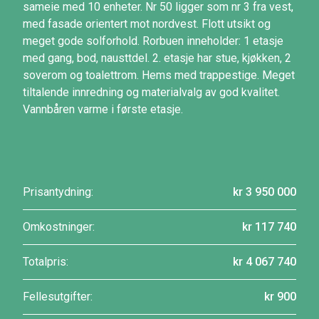
sameie med 10 enheter. Nr 50 ligger som nr 3 fra vest,
med fasade orientert mot nordvest. Flott utsikt og
meget gode solforhold. Rorbuen inneholder: 1 etasje
med gang, bod, nausttdel. 2. etasje har stue, kjøkken, 2
soverom og toalettrom. Hems med trappestige. Meget
tiltalende innredning og materialvalg av god kvalitet.
Vannbåren varme i første etasje.
Prisantydning:
kr 3 950 000
Omkostninger:
kr 117 740
Totalpris:
kr 4 067 740
Fellesutgifter:
kr 900