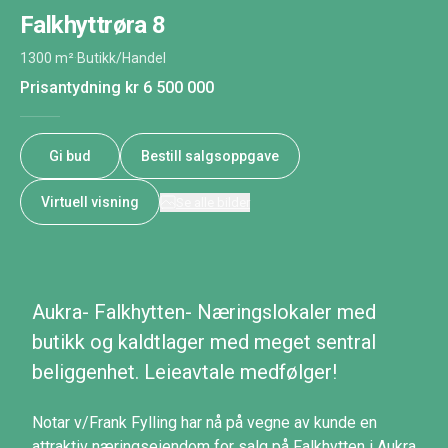
Falkhyttrøra 8
1300 m²
·
Butikk/Handel
Prisantydning
kr 6 500 000
Gi bud
Bestill salgsoppgave
Virtuell visning
Se alle bilder
Aukra- Falkhytten- Næringslokaler med
butikk og kaldtlager med meget sentral
beliggenhet. Leieavtale medfølger!
Notar v/Frank Fylling har nå på vegne av kunde en
attraktiv næringseiendom for salg på Falkhytten i Aukra