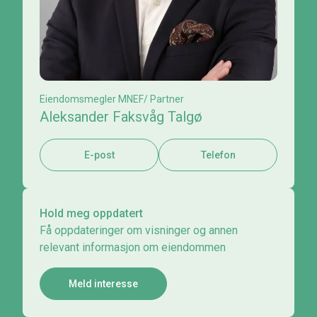
Eiendomsmegler MNEF/ Partner
Aleksander Faksvåg Talgø
E-post
Telefon
Hold meg oppdatert
Få oppdateringer om visninger og annen
relevant informasjon om eiendommen
Meld interesse