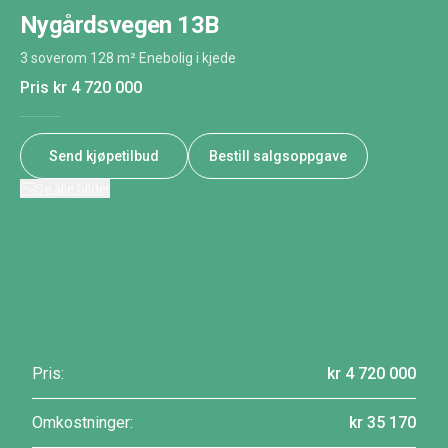
Nygårdsvegen 13B
3 soverom
·
128 m²
·
Enebolig i kjede
Pris
kr 4 720 000
Send kjøpetilbud
Bestill salgsoppgave
Se alle bilder
Pris:
kr 4 720 000
Omkostninger:
kr 35 170