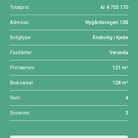
Totalpris:
kr 4 755 170
Adresse:
Nygårdsvegen 13B
Boligtype:
Enebolig i kjede
Fasiliteter:
Veranda
Primærrom:
121 m²
Bruksareal:
128 m²
Rom:
4
Soverom:
3