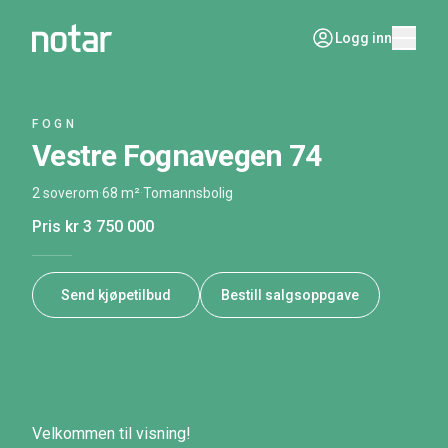
Logg inn
FOGN
Vestre Fognavegen 74
2 soverom
·
68 m²
·
Tomannsbolig
Pris
kr 3 750 000
Send kjøpetilbud
Bestill salgsoppgave
Velkommen til visning!