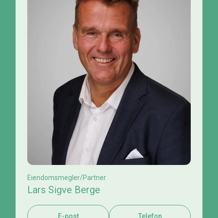
Eiendomsmegler/Partner
Lars Sigve Berge
E-post
Telefon