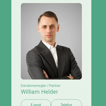
Eiendomsmegler / Partner
William Helder
E-post
Telefon