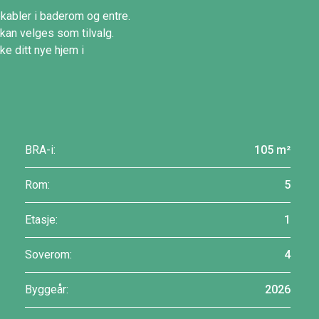
ekabler i baderom og entre.
kan velges som tilvalg.
e ditt nye hjem i
BRA-i:
105 m²
Rom:
5
Etasje:
1
Soverom:
4
Byggeår:
2026