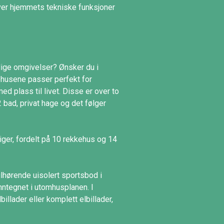
over hjemmets tekniske funksjoner
nlige omgivelser? Ønsker du i
ehusene passer perfekt for
ed plass til livet. Disse er over to
 bad, privat hage og det følger
iger, fordelt på 10 rekkehus og 14
ilhørende uisolert sportsbod i
inntegnet i utomhusplanen. I
illader eller komplett elbillader,