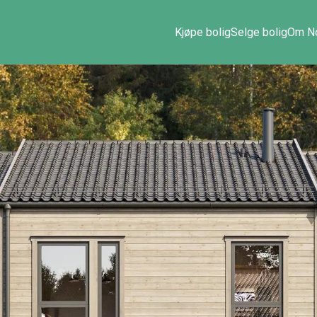
n
Kjøpe bolig
Selge bolig
Om No