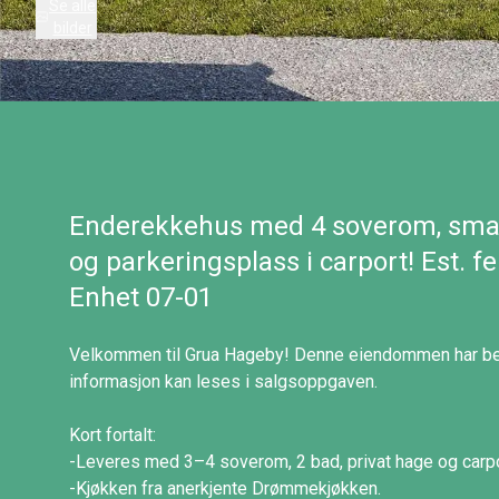
Se alle
bilder
Enderekkehus med 4 soverom, smar
og parkeringsplass i carport! Est. 
Enhet 07-01
Velkommen til Grua Hageby! Denne eiendommen har bet
informasjon kan leses i salgsoppgaven.
Kort fortalt:
-Leveres med 3–4 soverom, 2 bad, privat hage og carport 
-Kjøkken fra anerkjente Drømmekjøkken.