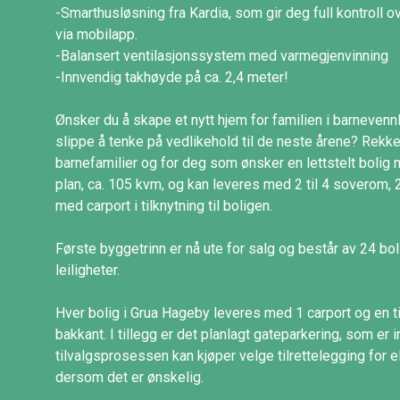
-Smarthusløsning fra Kardia, som gir deg full kontroll 
via mobilapp.
-Balansert ventilasjonssystem med varmegjenvinning
-Innvendig takhøyde på ca. 2,4 meter!
Ønsker du å skape et nytt hjem for familien i barneven
slippe å tenke på vedlikehold til de neste årene? Rekk
barnefamilier og for deg som ønsker en lettstelt bolig m
plan, ca. 105 kvm, og kan leveres med 2 til 4 soverom, 2
med carport i tilknytning til boligen.
Første byggetrinn er nå ute for salg og består av 24 bol
leiligheter.
Hver bolig i Grua Hageby leveres med 1 carport og en t
bakkant. I tillegg er det planlagt gateparkering, som er 
tilvalgsprosessen kan kjøper velge tilrettelegging for elb
dersom det er ønskelig.