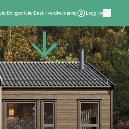
tar
Boligportalen
Bestill verdivurdering
Logg inn