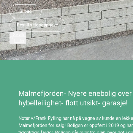
Gi bud
Bestill salgsoppgave
Se alle
bilder
Malmefjorden- Nyere enebolig over 
hybelleilighet- flott utsikt- garasje!
Notar v/Frank Fylling har nå på vegne av kunde en lekke
Malmefjorden for salg! Boligen er oppført i 2019 og har
tidsriktige farger. Boligen går over tre plan, hvor det i 