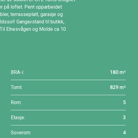
r på loftet. Pent opparbeidet
ler, terrasseplatt, garasje og
dssol! Gangavstand til butikk,
 Til Elnesvågen og Molde ca 10
BRA-i:
180 m²
Tomt:
829 m²
Rom:
5
Etasje:
3
Soverom:
4