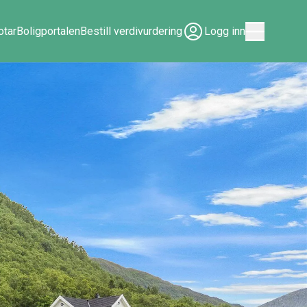
tar
Boligportalen
Bestill verdivurdering
Logg inn