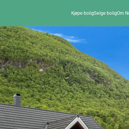
Kjøpe bolig
Selge bolig
Om No