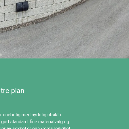
tre plan-
r enebolig med nydelig utsikt i
 god standard, fine materialvalg og
deler av sokkel er en 2-roms leilighet