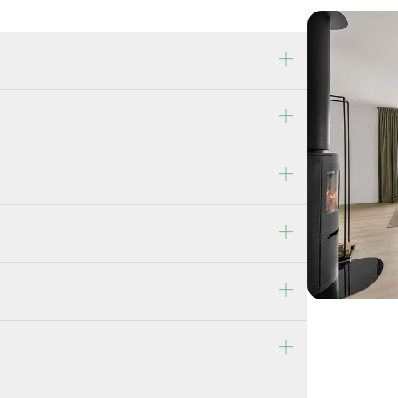
est i Malmefjorden
Malmefjorden og ta av opp til høyre,
tre og følg veien. Boligen ligger som
kjørsel og støttemurer.
rasje og på eiendommens innkjørsel.
rdigattest på eneboligen , datert