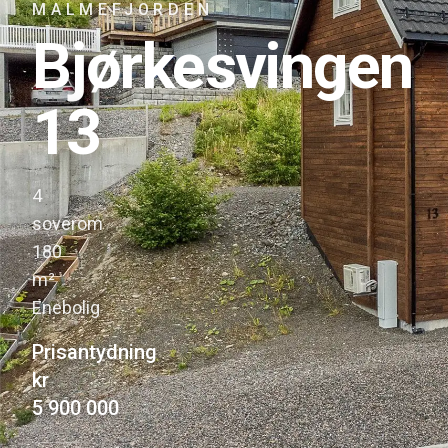
MALMEFJORDEN
Bjørkesvingen
13
4
·
soverom
180
·
m²
Enebolig
Prisantydning
kr
5 900 000