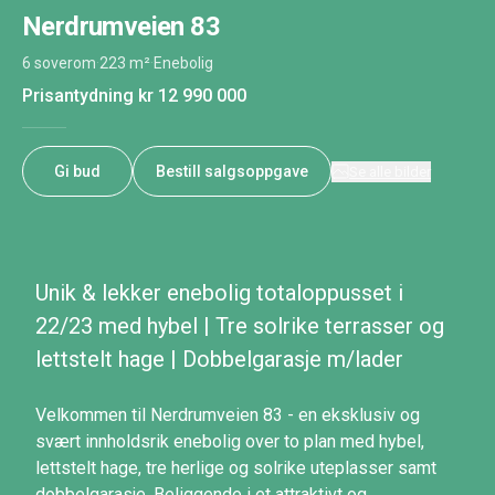
Nerdrumveien 83
6 soverom
·
223 m²
·
Enebolig
Prisantydning
kr 12 990 000
Gi bud
Bestill salgsoppgave
Se alle bilder
Unik & lekker enebolig totaloppusset i
22/23 med hybel | Tre solrike terrasser og
lettstelt hage | Dobbelgarasje m/lader
Velkommen til Nerdrumveien 83 - en eksklusiv og
svært innholdsrik enebolig over to plan med hybel,
lettstelt hage, tre herlige og solrike uteplasser samt
dobbelgarasje. Beliggende i et attraktivt og