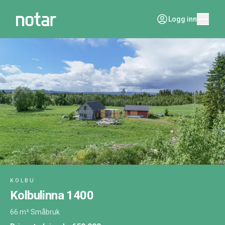
Logg inn
KOLBU
Kolbulinna 1400
66 m²
·
Småbruk