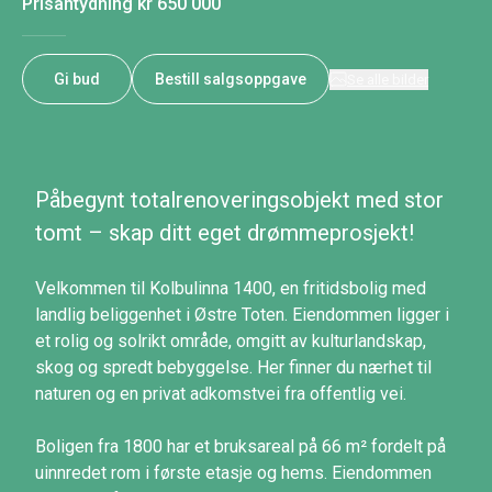
Prisantydning
kr 650 000
Gi bud
Bestill salgsoppgave
Se alle bilder
Påbegynt totalrenoveringsobjekt med stor
tomt – skap ditt eget drømmeprosjekt!
Velkommen til Kolbulinna 1400, en fritidsbolig med
landlig beliggenhet i Østre Toten. Eiendommen ligger i
et rolig og solrikt område, omgitt av kulturlandskap,
skog og spredt bebyggelse. Her finner du nærhet til
naturen og en privat adkomstvei fra offentlig vei.
Boligen fra 1800 har et bruksareal på 66 m² fordelt på
uinnredet rom i første etasje og hems. Eiendommen