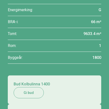
Energimerking:
G
BRA-i:
66 m²
Tomt:
9633.4 m²
Rom:
1
Byggeår:
1800
Bud Kolbulinna 1400
Gi bud