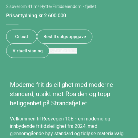
2 soverom
·
41 m²
·
Hytte/Fritidseiendom - fjellet
Prisantydning
kr 2 600 000
Gi bud
Bestill salgsoppgave
Virtuell visning
Se alle bilder
Moderne fritidsleilighet med moderne
standard, utsikt mot Roalden og topp
beliggenhet på Strandafjellet
Velkommen til Resvegen 10B - en moderne og
innbydende fritidsleilighet fra 2024, med
gjennomgående høy standard og tidløse materialvalg.