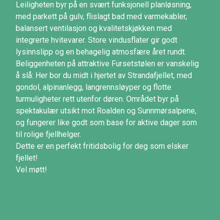
Leiligheten byr på en svært funksjonell planløsning,
med parkett på gulv, flislagt bad med varmekabler,
balansert ventilasjon og kvalitetskjøkken med
integrerte hvitevarer. Store vindusflater gir godt
lysinnslipp og en behagelig atmosfære året rundt.
Beliggenheten på attraktive Fursetstølen er vanskelig
å slå: Her bor du midt i hjertet av Strandafjellet, med
gondol, alpinanlegg, langrennsløyper og flotte
turmuligheter rett utenfor døren. Området byr på
spektakulær utsikt mot Roalden og Sunnmørsalpene,
og fungerer like godt som base for aktive dager som
til rolige fjellhelger.
Dette er en perfekt fritidsbolig for deg som elsker
fjellet!
Vel møtt!