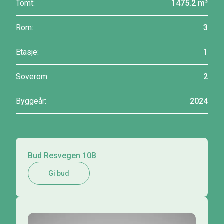
Tomt:
1475.2 m²
Rom:
3
Etasje:
1
Soverom:
2
Byggeår:
2024
Bud Resvegen 10B
Gi bud