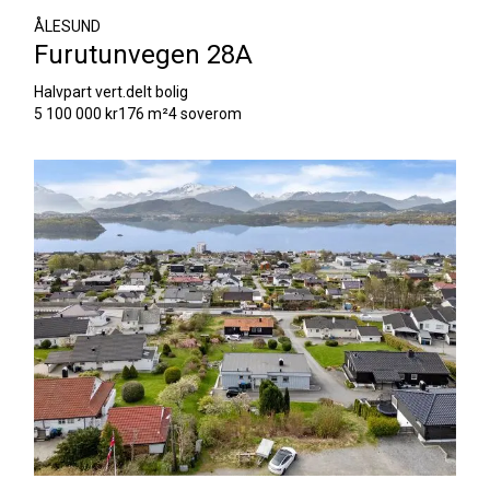
ÅLESUND
Furutunvegen 28A
Halvpart vert.delt bolig
5 100 000 kr
176 m²
4 soverom