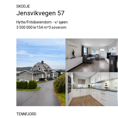
SKODJE
Jensvikvegen 57
Hytte/Fritidseiendom - v/ sjøen
3 500 000 kr
154 m²
3 soverom
TENNFJORD