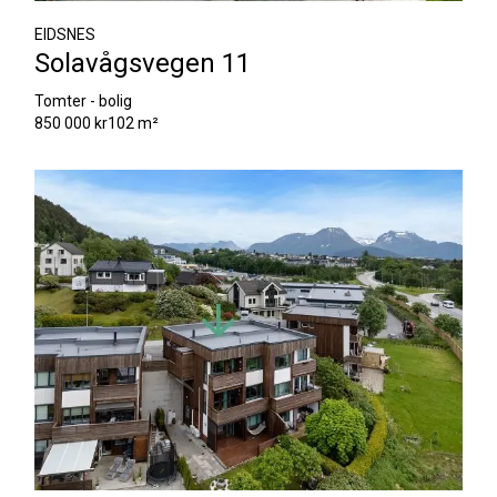
EIDSNES
Solavågsvegen 11
Tomter - bolig
850 000 kr
102 m²