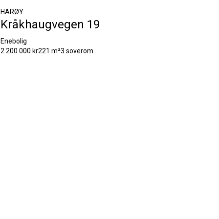
HARØY
Kråkhaugvegen 19
Enebolig
2 200 000 kr
221 m²
3 soverom