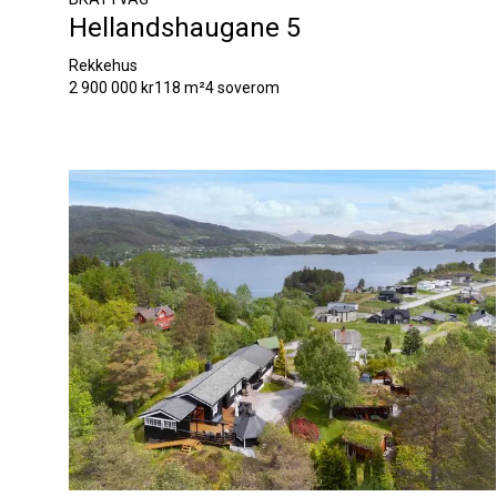
Hellandshaugane 5
Rekkehus
2 900 000 kr
118 m²
4 soverom