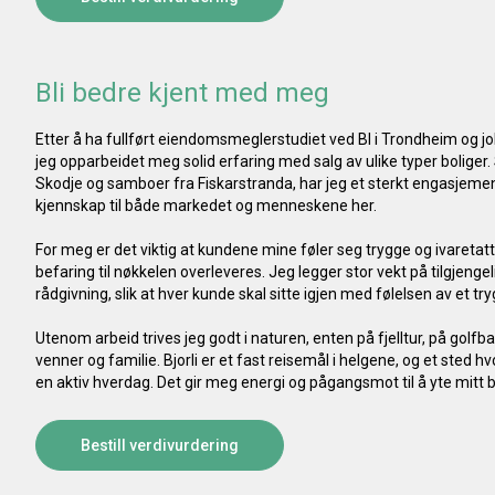
Bli bedre kjent med meg
Etter å ha fullført eiendomsmeglerstudiet ved BI i Trondheim og job
jeg opparbeidet meg solid erfaring med salg av ulike typer boliger
Skodje og samboer fra Fiskarstranda, har jeg et sterkt engasjeme
kjennskap til både markedet og menneskene her. 

For meg er det viktig at kundene mine føler seg trygge og ivaretat
befaring til nøkkelen overleveres. Jeg legger stor vekt på tilgjengel
rådgivning, slik at hver kunde skal sitte igjen med følelsen av et tryg
Utenom arbeid trives jeg godt i naturen, enten på fjelltur, på golfb
venner og familie. Bjorli er et fast reisemål i helgene, og et sted hvor
en aktiv hverdag. Det gir meg energi og pågangsmot til å yte mitt 
Bestill verdivurdering