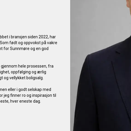
bet i bransjen siden 2022, har 
. Som født og oppvokst på vakre 
nt for Sunnmøre og en god 
t gjennom hele prosessen, fra 
ighet, oppfølging og ærlig 
t og vellykket boligsalg.

anen eller i godt selskap med 
 jeg finner ro og inspirasjon til 
beste, hver eneste dag.