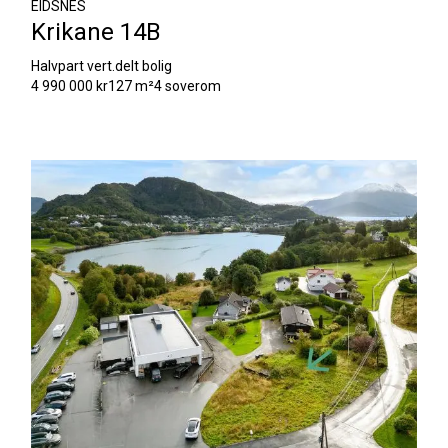
EIDSNES
Krikane 14B
Halvpart vert.delt bolig
4 990 000 kr
127 m²
4 soverom