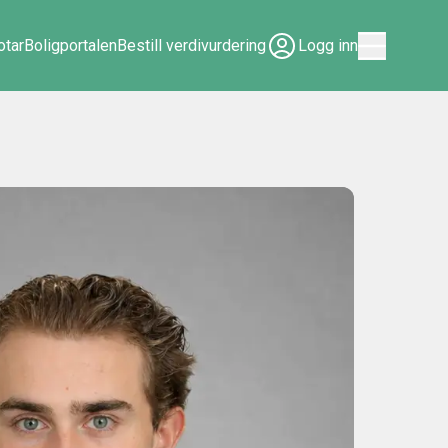
tar
Boligportalen
Bestill verdivurdering
Logg inn