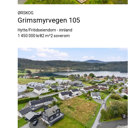
ØRSKOG
Grimsmyrvegen 105
Hytte/Fritidseiendom - innland
1 450 000 kr
82 m²
2 soverom