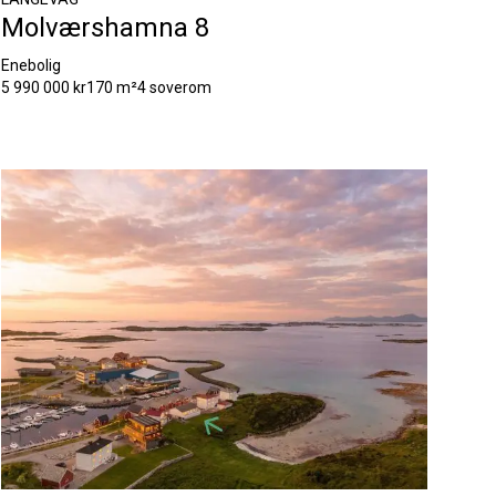
Molværshamna 8
Enebolig
5 990 000 kr
170 m²
4 soverom