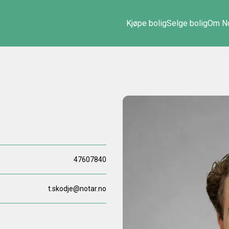
Kjøpe bolig
Selge bolig
Om No
47607840
t.skodje@notar.no