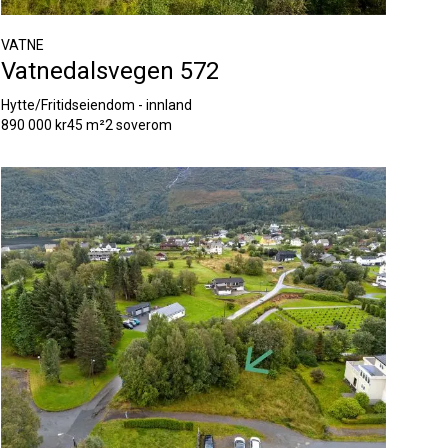
VATNE
Vatnedalsvegen 572
Hytte/Fritidseiendom - innland
890 000 kr
45 m²
2 soverom