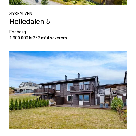
SYKKYLVEN
Helledalen 5
Enebolig
1 900 000 kr
252 m²
4 soverom