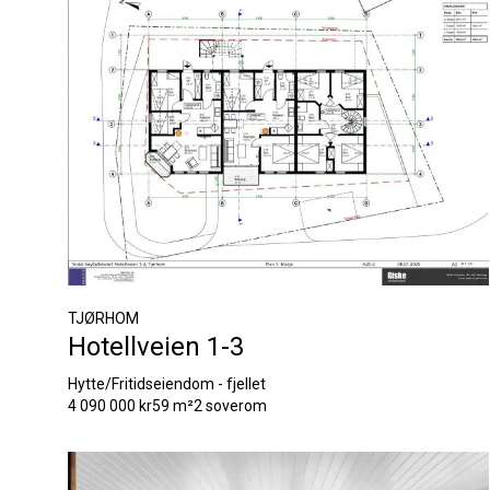
TJØRHOM
Hotellveien 1-3
Hytte/Fritidseiendom - fjellet
4 090 000 kr
59 m²
2 soverom