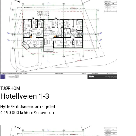
TJØRHOM
Hotellveien 1-3
Hytte/Fritidseiendom - fjellet
4 190 000 kr
56 m²
2 soverom