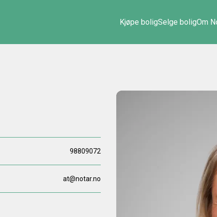
Kjøpe bolig
Selge bolig
Om No
98809072
at@notar.no