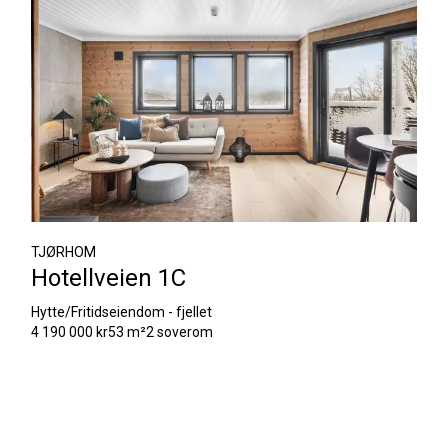
TJØRHOM
Hotellveien 1C
Hytte/Fritidseiendom - fjellet
4 190 000 kr
53 m²
2 soverom