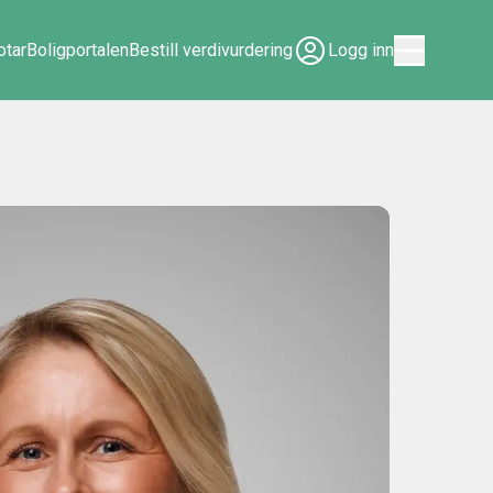
tar
Boligportalen
Bestill verdivurdering
Logg inn