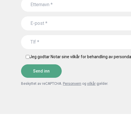
Jeg godtar Notar sine vilkår for behandling av persondat
Send inn
Beskyttet av reCAPTCHA.
Personvern
og
vilkår
gjelder.