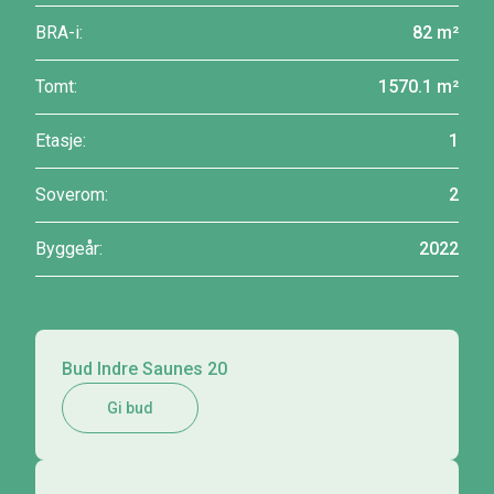
BRA-i:
82 m²
Tomt:
1570.1 m²
Etasje:
1
Soverom:
2
Byggeår:
2022
Bud Indre Saunes 20
Gi bud