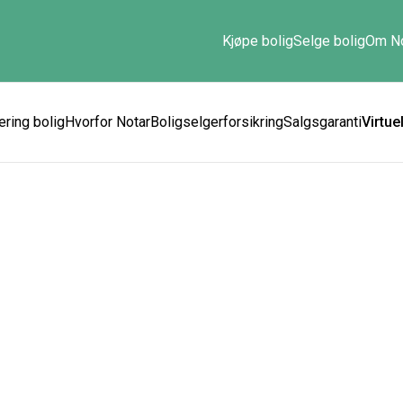
Kjøpe bolig
Selge bolig
Om No
ering bolig
Hvorfor Notar
Boligselgerforsikring
Salgsgaranti
Virtue
Virtuell visning