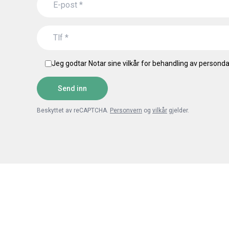
Jeg godtar Notar sine vilkår for behandling av persondat
Send inn
Beskyttet av reCAPTCHA.
Personvern
og
vilkår
gjelder.