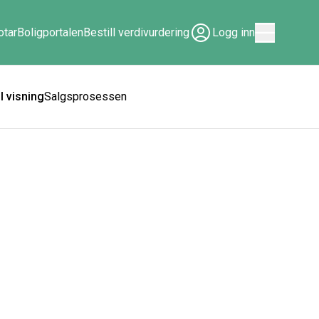
tar
Boligportalen
Bestill verdivurdering
Logg inn
ll visning
Salgsprosessen