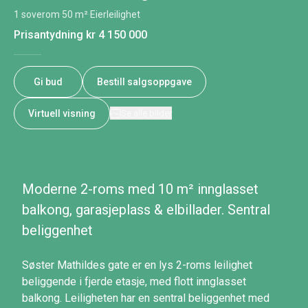
1 soverom
·
50 m²
·
Eierleilighet
Prisantydning
kr 4 150 000
Gi bud
Bestill salgsoppgave
Virtuell visning
Se alle bilder
Moderne 2-roms med 10 m² innglasset
balkong, garasjeplass & elbillader. Sentral
beliggenhet
Søster Mathildes gate er en lys 2-roms leilighet
beliggende i fjerde etasje, med flott innglasset
balkong. Leiligheten har en sentral beliggenhet med