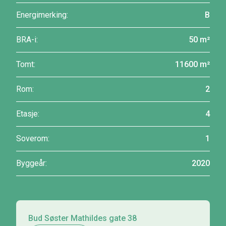
Energimerking:
B
BRA-i:
50 m²
Tomt:
11600 m²
Rom:
2
Etasje:
4
Soverom:
1
Byggeår:
2020
Bud Søster Mathildes gate 38