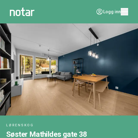
Logg inn
LØRENSKOG
Søster Mathildes gate 38