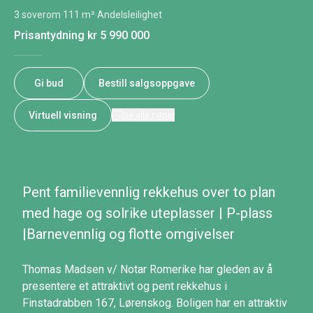
3 soverom
·
111 m²
·
Andelsleilighet
Prisantydning
kr 5 990 000
Gi bud
Bestill salgsoppgave
Virtuell visning
Se alle bilder
Pent familievennlig rekkehus over to plan
med hage og solrike uteplasser | P-plass
|Barnevennlig og flotte omgivelser
Thomas Madsen v/ Notar Romerike har gleden av å
presentere et attraktivt og pent rekkehus i
Finstadrabben 167, Lørenskog. Boligen har en attraktiv