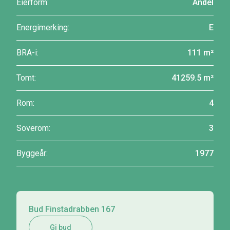
Eierform:
Andel
Energimerking:
E
BRA-i:
111 m²
Tomt:
41259.5 m²
Rom:
4
Soverom:
3
Byggeår:
1977
Bud Finstadrabben 167
Gi bud