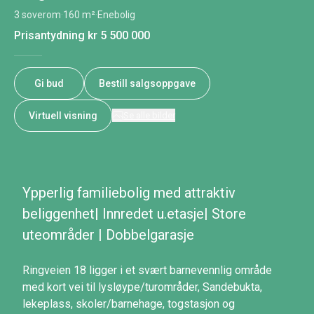
3 soverom
·
160 m²
·
Enebolig
Prisantydning
kr 5 500 000
Gi bud
Bestill salgsoppgave
Virtuell visning
Se alle bilder
Ypperlig familiebolig med attraktiv
beliggenhet| Innredet u.etasje| Store
uteområder | Dobbelgarasje
Ringveien 18 ligger i et svært barnevennlig område
med kort vei til lysløype/turområder, Sandebukta,
lekeplass, skoler/barnehage, togstasjon og