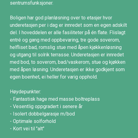
sentrumsfunksjoner.
Boligen har god planløsning over to etasjer hvor
underetasjen per i dag er innredet som en egen adskilt
del. I hoveddelen er alle fasiliteter på én flate. Flislagt
entré og gang med oppbevaring, tre gode soverom,
helfliset bad, romslig stue med åpen kjøkkenløsning
og utgang til solrik terrasse. Underetasjen er innredet
med bod, to soverom, bad/vaskerom, stue og kjøkken
med åpen løsning. Underetasjen er ikke godkjent som
egen boenhet, ei heller for varig opphold.
Høydepunkter:
- Fantastisk hage med masse boltreplass
- Vesentlig oppgradert i senere år
- Isolert dobbelgarasje m/bod
- Optimale solforhold
- Kort vei til "alt"