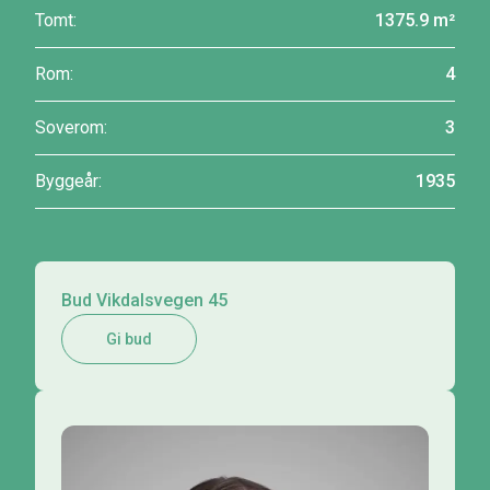
Tomt:
1375.9 m²
Rom:
4
Soverom:
3
Byggeår:
1935
Bud Vikdalsvegen 45
Gi bud