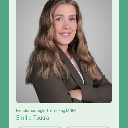
Eiendomsmeglerfullmektig MNEF
Emilie Tautra