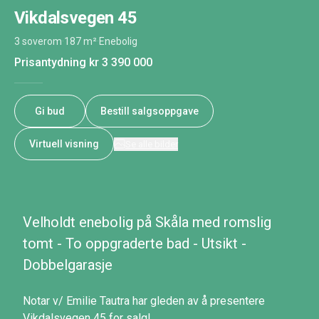
Vikdalsvegen 45
3 soverom
·
187 m²
·
Enebolig
Prisantydning
kr 3 390 000
Gi bud
Bestill salgsoppgave
Virtuell visning
Se alle bilder
Velholdt enebolig på Skåla med romslig
tomt - To oppgraderte bad - Utsikt -
Dobbelgarasje
Notar v/ Emilie Tautra har gleden av å presentere
Vikdalsvegen 45 for salg!