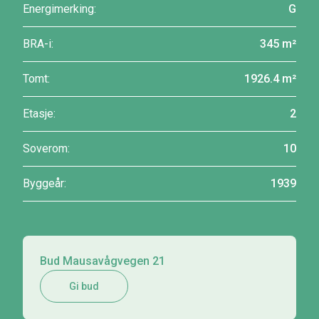
Energimerking:
G
BRA-i:
345 m²
Tomt:
1926.4 m²
Etasje:
2
Soverom:
10
Byggeår:
1939
Bud Mausavågvegen 21
Gi bud