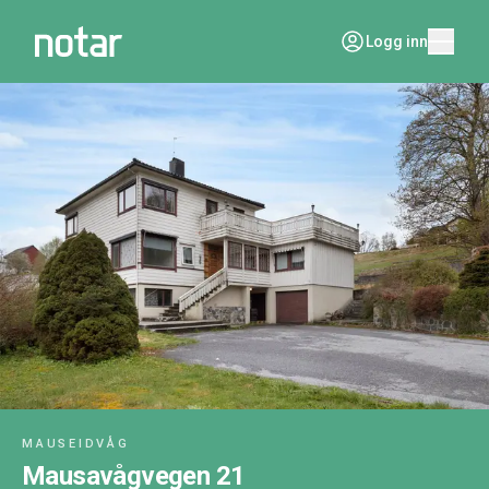
Logg inn
MAUSEIDVÅG
Mausavågvegen 21