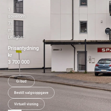
1
·
soverom
71
·
m²
Leilighet
Prisantydning
kr
3 700 000
Gi bud
Bestill salgsoppgave
Virtuell visning