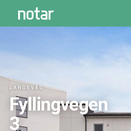
LANGEVÅG
Fyllingvegen
3