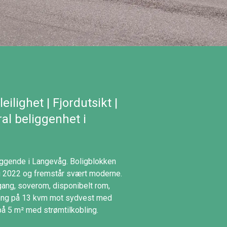
lighet | Fjordutsikt |
ral beliggenhet i
eliggende i Langevåg. Boligblokken
 i 2022 og fremstår svært moderne.
 gang, soverom, disponibelt rom,
lkong på 13 kvm mot sydvest med
å 5 m² med strømtilkobling.