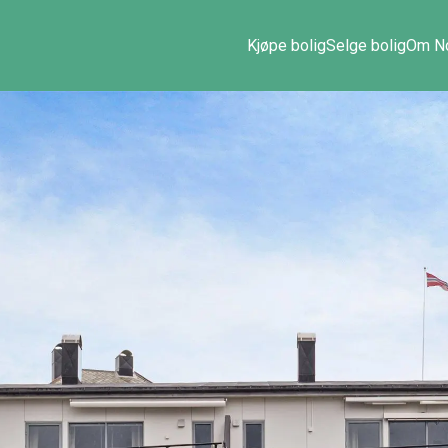
Kjøpe bolig
Selge bolig
Om No