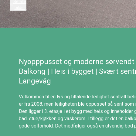
Se alle
bilder
Nyopppusset og moderne sørvendt lei
Balkong | Heis i bygget | Svært sent
Langevåg
Velkommen til en lys og tiltalende leilighet sentralt b
er fra 2008, men leiligheten ble oppusset så sent som
Den ligger i 3. etasje i et bygg med heis og inneholder
bad, stue/kjøkken og vaskerom. I tillegg er det en ba
gode solforhold. Det medfølger også en utvendig bod p