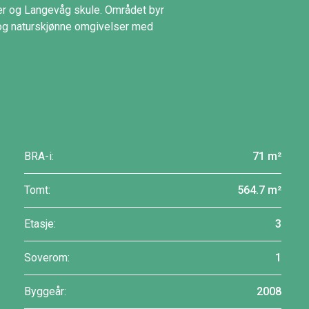
ager og Langevåg skule. Området byr
t og naturskjønne omgivelser med
BRA-i:
71 m²
Tomt:
564.7 m²
Etasje:
3
Soverom:
1
Byggeår:
2008