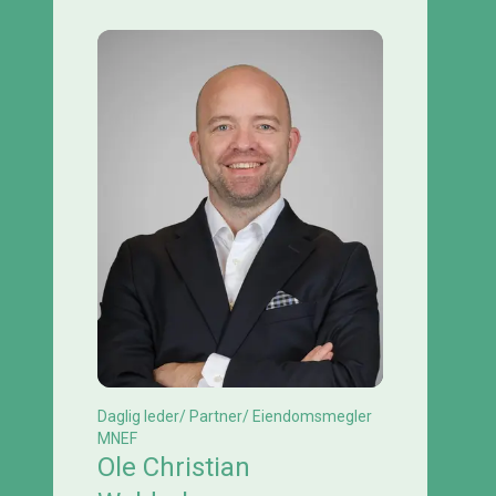
Daglig leder/ Partner/ Eiendomsmegler
MNEF
Ole Christian