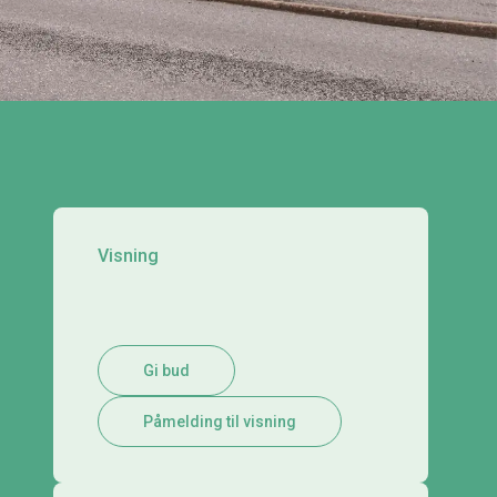
Visning
Gi bud
Påmelding til visning