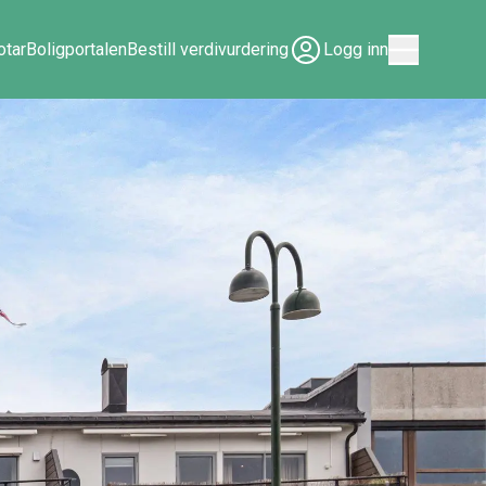
tar
Boligportalen
Bestill verdivurdering
Logg inn