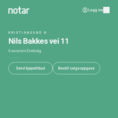
Logg inn
KRISTIANSUND N
Nils Bakkes vei 11
6 soverom
·
Enebolig
Send kjøpetilbud
Bestill salgsoppgave