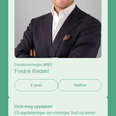
Eiendomsmegler MNEF
Fredrik Rindahl
E-post
Telefon
Hold meg oppdatert
Få oppdateringer om visninger, bud og annen