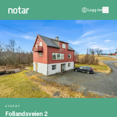
Logg inn
AVERØY
Follandsveien 2