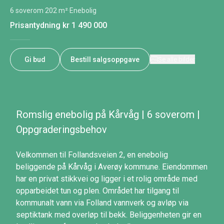
6 soverom
·
202 m²
·
Enebolig
Prisantydning
kr 1 490 000
Gi bud
Bestill salgsoppgave
Se alle bilder
Romslig enebolig på Kårvåg | 6 soverom |
Oppgraderingsbehov
Velkommen til Follandsveien 2, en enebolig
beliggende på Kårvåg i Averøy kommune. Eiendommen
har en privat stikkvei og ligger i et rolig område med
opparbeidet tun og plen. Området har tilgang til
kommunalt vann via Folland vannverk og avløp via
septiktank med overløp til bekk. Beliggenheten gir en