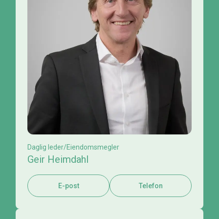
Daglig leder/Eiendomsmegler
Geir Heimdahl
E-post
Telefon