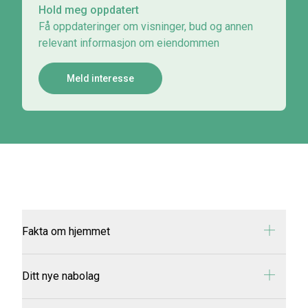
Hold meg oppdatert
Få oppdateringer om visninger, bud og annen
relevant informasjon om eiendommen
Meld interesse
Fakta om hjemmet
Adresse:
Furulia 12
Ditt nye nabolag
Oppragsnummer:
24-0017/26
Prisantydning:
kr 3 690 000