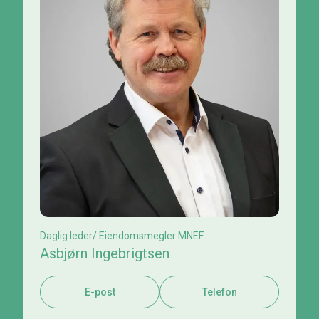
Daglig leder/ Eiendomsmegler MNEF
Asbjørn Ingebrigtsen
E-post
Telefon