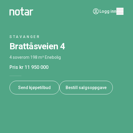
Logg inn
STAVANGER
Brattåsveien 4
4 soverom
·
198 m²
·
Enebolig
Pris
kr 11 950 000
Send kjøpetilbud
Bestill salgsoppgave