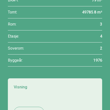
BRA-i:
79 m²
Tomt:
49785.8 m²
Rom:
3
Etasje:
4
Soverom:
2
Byggeår:
1976
Visning