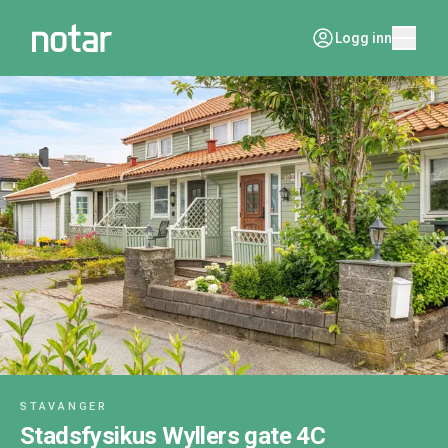
Logg inn
STAVANGER
Stadsfysikus Wyllers gate 4C