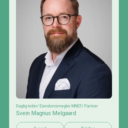
Daglig leder/ Eiendomsmegler MNEF/ Partner
Svein Magnus Melgaard