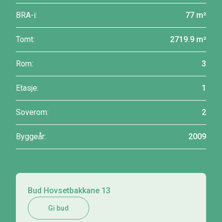
BRA-i:
77 m²
Tomt:
2719.9 m²
Rom:
3
Etasje:
1
Soverom:
2
Byggeår:
2009
Bud Hovsetbakkane 13
Gi bud