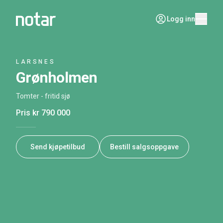
Logg inn
LARSNES
Grønholmen
Tomter - fritid sjø
Pris
kr 790 000
Send kjøpetilbud
Bestill salgsoppgave