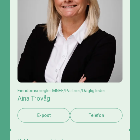
Eiendomsmegler MNEF/Partner/Daglig leder
Aina Trovåg
E-post
Telefon