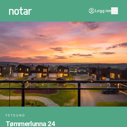
Logg inn
FETSUND
Tømmerlunna 24