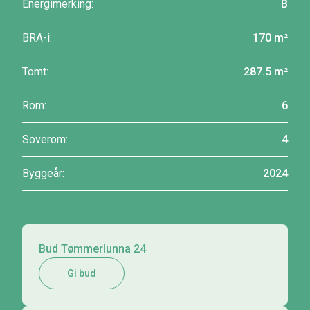
Energimerking:
B
BRA-i:
170 m²
Tomt:
287.5 m²
Rom:
6
Soverom:
4
Byggeår:
2024
Bud Tømmerlunna 24
Gi bud