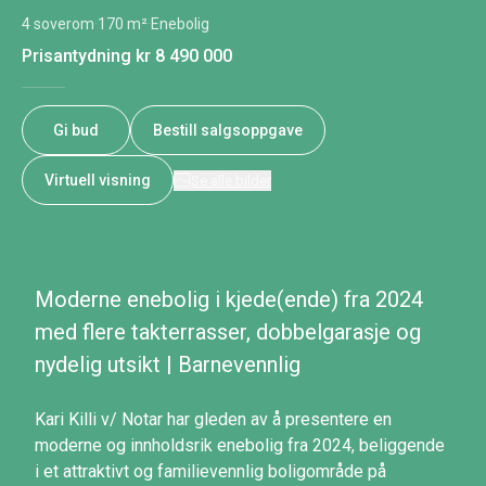
4 soverom
·
170 m²
·
Enebolig
Prisantydning
kr 8 490 000
Gi bud
Bestill salgsoppgave
Virtuell visning
Se alle bilder
Moderne enebolig i kjede(ende) fra 2024
med flere takterrasser, dobbelgarasje og
nydelig utsikt | Barnevennlig
Kari Killi v/ Notar har gleden av å presentere en
moderne og innholdsrik enebolig fra 2024, beliggende
i et attraktivt og familievennlig boligområde på