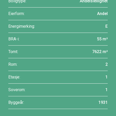
Boligtype:
Andelsleilighet
Eierform:
Andel
Energimerking:
E
BRA-i:
55 m²
Tomt:
7622 m²
Rom:
2
Etasje:
1
Soverom:
1
Byggeår:
1931