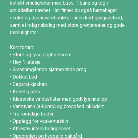
kollektivmuligheter med buss, T-bane og tog i
umiddelbar nærhet. Her finner du også barnehager,
skoler og dagligvarebutikker innen kort gangavstand,
samt et rolig nabolag med store grøntarealer og gode
turmuligheter.
Kort fortalt:
• Store og lyse oppholdsrom
• Høy 1. etasje
• Gjennomgående sjarmerende preg
• Delikat bad
• Separat kjøkken
• Koselig peis
• Klassiske vindusflater med godt lysinnslipp
• Varmtvann (a-konto) og bredbånd inkludert
• Tre romslige boder
• Opplegg for vaskemaskin
• Attraktiv intern beliggenhet
• Oppgradert og hyggelig bakgård