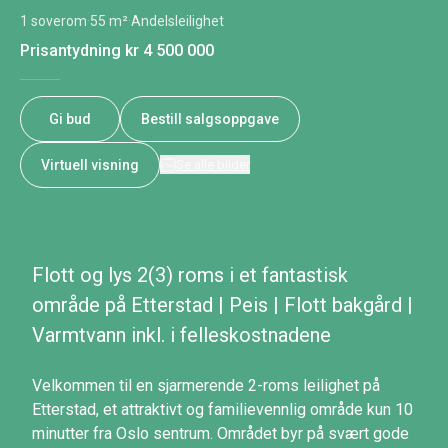
1 soverom
·
55 m²
·
Andelsleilighet
Prisantydning
kr 4 500 000
Gi bud
Bestill salgsoppgave
Virtuell visning
Se alle bilder
Flott og lys 2(3) roms i et fantastisk
område på Etterstad | Peis | Flott bakgård |
Varmtvann inkl. i felleskostnadene
Velkommen til en sjarmerende 2-roms leilighet på
Etterstad, et attraktivt og familievennlig område kun 10
minutter fra Oslo sentrum. Området byr på svært gode