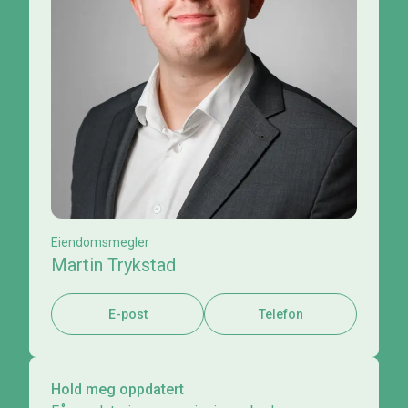
Eiendomsmegler
Martin Trykstad
E-post
Telefon
Hold meg oppdatert