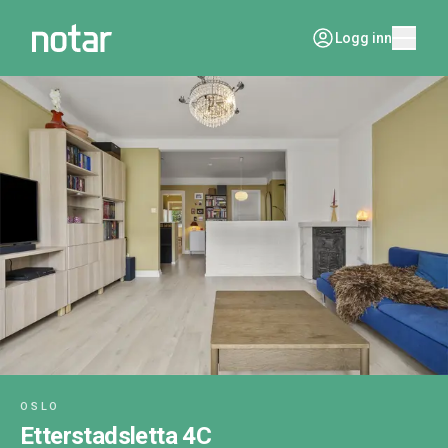
Logg inn
OSLO
Etterstadsletta 4C