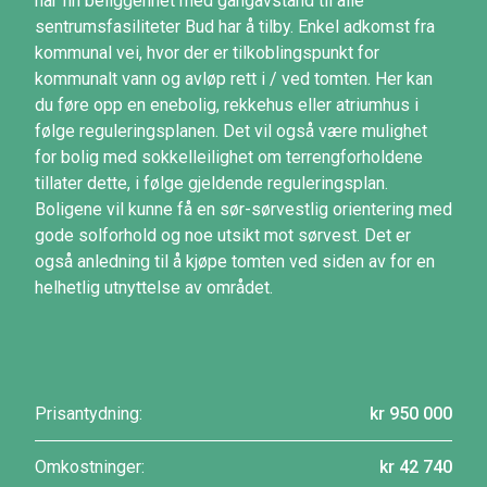
har fin beliggenhet med gangavstand til alle
sentrumsfasiliteter Bud har å tilby. Enkel adkomst fra
kommunal vei, hvor der er tilkoblingspunkt for
kommunalt vann og avløp rett i / ved tomten. Her kan
du føre opp en enebolig, rekkehus eller atriumhus i
følge reguleringsplanen. Det vil også være mulighet
for bolig med sokkelleilighet om terrengforholdene
tillater dette, i følge gjeldende reguleringsplan.
Boligene vil kunne få en sør-sørvestlig orientering med
gode solforhold og noe utsikt mot sørvest. Det er
også anledning til å kjøpe tomten ved siden av for en
helhetlig utnyttelse av området.
Prisantydning:
kr 950 000
Omkostninger:
kr 42 740