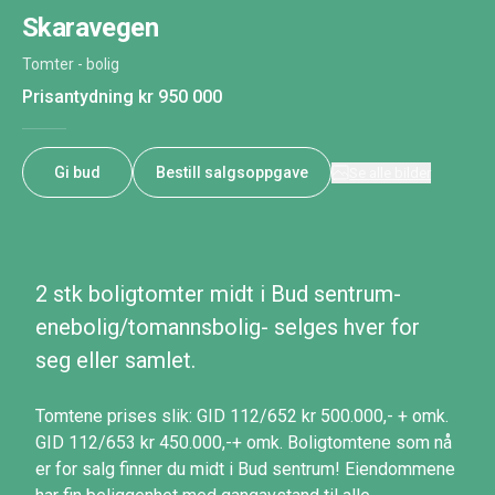
Skaravegen
Tomter - bolig
Prisantydning
kr 950 000
Gi bud
Bestill salgsoppgave
Se alle bilder
2 stk boligtomter midt i Bud sentrum-
enebolig/tomannsbolig- selges hver for
seg eller samlet.
Tomtene prises slik: GID 112/652 kr 500.000,- + omk.
GID 112/653 kr 450.000,-+ omk. Boligtomtene som nå
er for salg finner du midt i Bud sentrum! Eiendommene