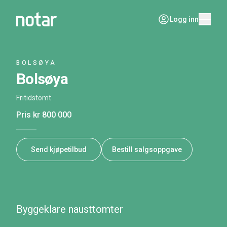
Logg inn
BOLSØYA
Bolsøya
Fritidstomt
Pris
kr 800 000
Send kjøpetilbud
Bestill salgsoppgave
Byggeklare nausttomter