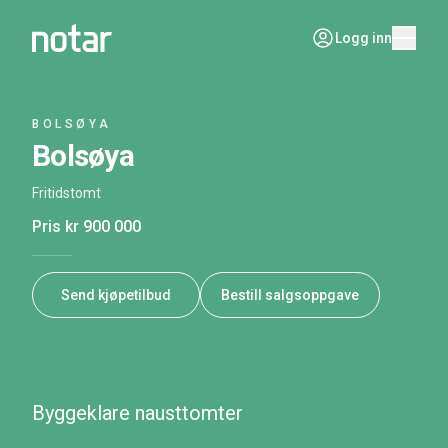
Logg inn
BOLSØYA
Bolsøya
Fritidstomt
Pris
kr 900 000
Send kjøpetilbud
Bestill salgsoppgave
Byggeklare nausttomter