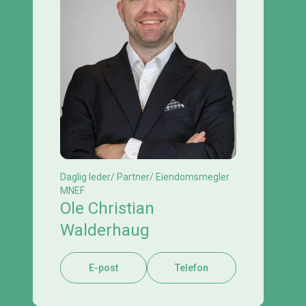
Daglig leder/ Partner/ Eiendomsmegler
MNEF
Ole Christian
Walderhaug
E-post
Telefon