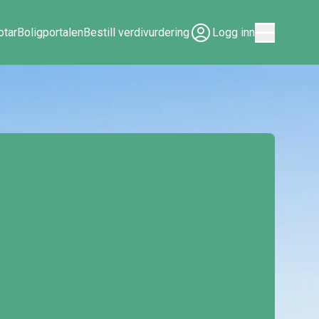
tar
Boligportalen
Bestill verdivurdering
Logg inn