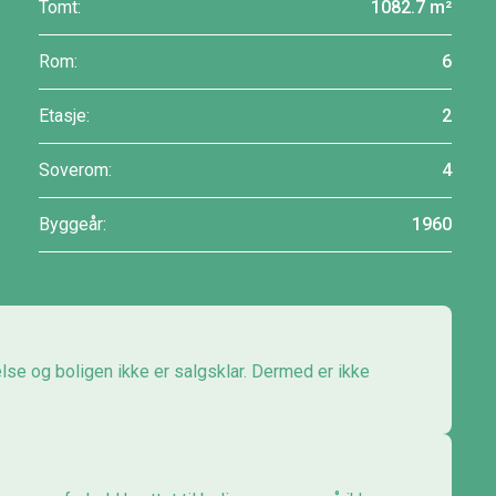
Tomt:
1082.7 m²
Rom:
6
Etasje:
2
Soverom:
4
Byggeår:
1960
else og boligen ikke er salgsklar. Dermed er ikke