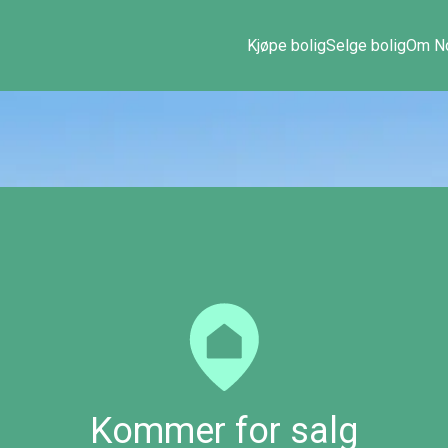
Kjøpe bolig
Selge bolig
Om No
Kommer for salg