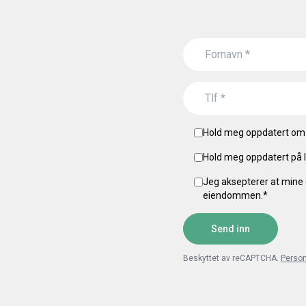
Hold meg oppdatert om 
Hold meg oppdatert på l
Jeg aksepterer at mine 
eiendommen.
*
Send inn
Beskyttet av reCAPTCHA.
Perso