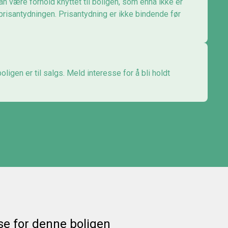
an være forhold knyttet til boligen, som ennå ikke er
 prisantydningen. Prisantydning er ikke bindende før
ligen er til salgs. Meld interesse for å bli holdt
se for denne boligen