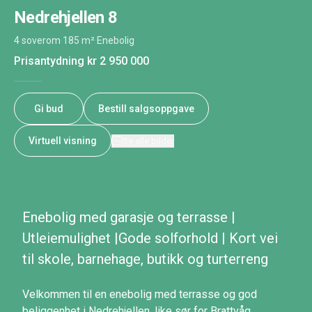
Nedrehjellen 8
4 soverom
·
185 m²
·
Enebolig
Prisantydning
kr 2 950 000
Gi bud
Bestill salgsoppgave
Virtuell visning
Se alle bilder
Enebolig med garasje og terrasse |
Utleiemulighet |Gode solforhold | Kort vei
til skole, barnehage, butikk og turterreng
Velkommen til en enebolig med terrasse og god
beliggenhet i Nedrehjellen, like sør for Brattvåg