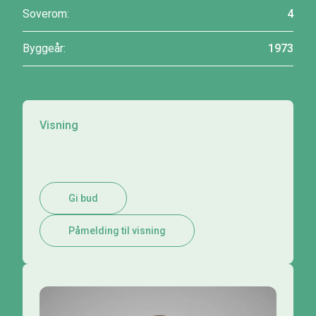
Soverom:
4
Byggeår:
1973
Visning
Gi bud
Påmelding til visning