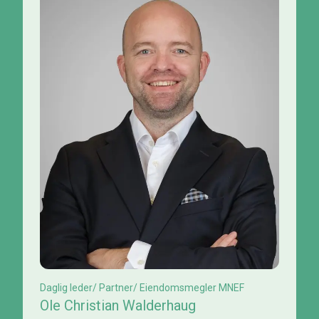
Daglig leder/ Partner/ Eiendomsmegler MNEF
Ole Christian Walderhaug