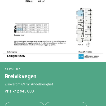
ÅLESUND
Breivikvegen
2 soverom
·
69 m²
·
Andelsleilighet
Pris
kr 2 945 000