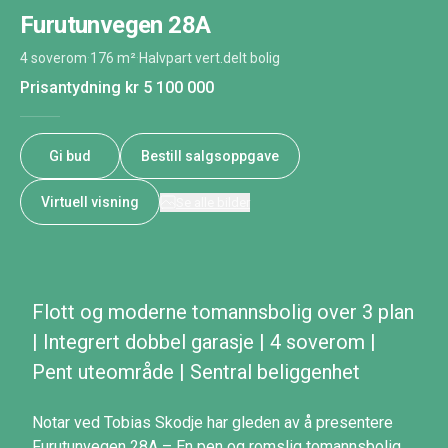
Furutunvegen 28A
4 soverom
·
176 m²
·
Halvpart vert.delt bolig
Prisantydning
kr 5 100 000
Gi bud
Bestill salgsoppgave
Virtuell visning
Se alle bilder
Flott og moderne tomannsbolig over 3 plan
| Integrert dobbel garasje | 4 soverom |
Pent uteområde | Sentral beliggenhet
Notar ved Tobias Skodje har gleden av å presentere
Furutunvegen 28A – En pen og romslig tomannsbolig