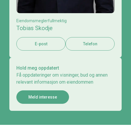
Eiendomsmeglerfullmektig
Tobias Skodje
E-post
Telefon
Hold meg oppdatert
Få oppdateringer om visninger, bud og annen
relevant informasjon om eiendommen
Meld interesse