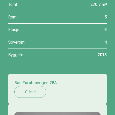
Tomt:
270.7 m²
Rom:
5
Etasje:
3
Soverom:
4
Byggeår:
2013
Bud Furutunvegen 28A
Gi bud