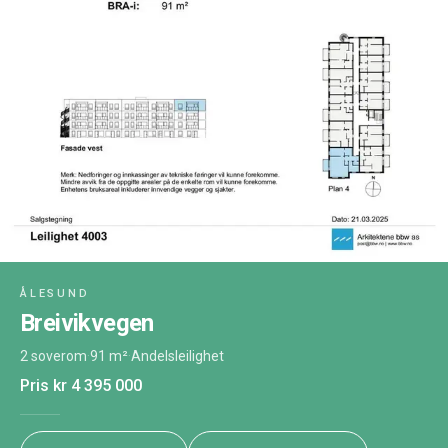
ÅLESUND
Breivikvegen
2 soverom
·
91 m²
·
Andelsleilighet
Pris
kr 4 395 000