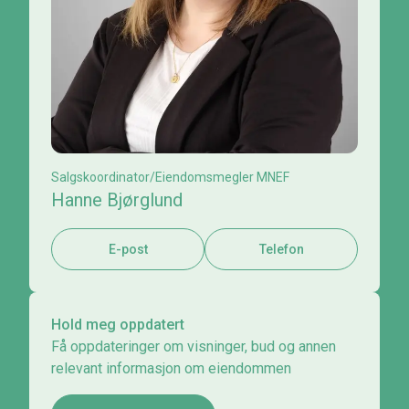
Salgskoordinator/Eiendomsmegler MNEF
Hanne Bjørglund
E-post
Telefon
Hold meg oppdatert
Få oppdateringer om visninger, bud og annen
relevant informasjon om eiendommen